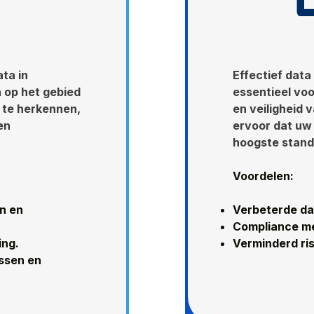
ta in
Effectief dat
 op het gebied
essentieel voo
 te herkennen,
en veiligheid 
en
ervoor dat uw
hoogste stand
Voordelen:
en en
Verbeterde da
Compliance me
ing.
Verminderd ris
essen en