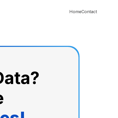
Home
Contact
Data?
e
es!