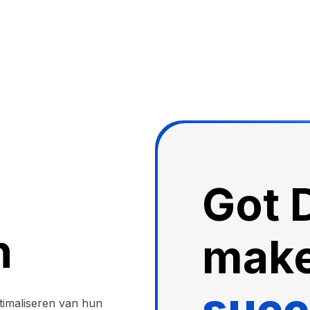
Got 
n
mak
succ
timaliseren van hun