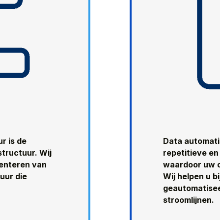
r is de
Data automati
tructuur. Wij
repetitieve en
menteren van
waardoor uw o
uur die
Wij helpen u b
geautomatisee
stroomlijnen.